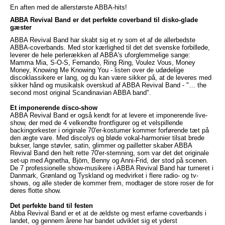
En aften med de allerstørste ABBA-hits!
ABBA Revival Band er det perfekte coverband til disko-glade
gæster
ABBA Revival Band har skabt sig et ry som et af de allerbedste
ABBA-coverbands. Med stor kærlighed til det det svenske forbillede,
leverer de hele perlerækken af ABBA's uforglemmelige sange:
Mamma Mia, S-O-S, Fernando, Ring Ring, Voulez Vous, Money
Money, Knowing Me Knowing You - listen over de udødelige
discoklassikere er lang, og du kan være sikker på, at de leveres med
sikker hånd og musikalsk overskud af ABBA Revival Band - "… the
second most original Scandinavian ABBA band".
Et imponerende disco-show
ABBA Revival Band er også kendt for at levere et imponerende live-
show, der med de 4 velkendte frontfigurer og et velspillende
backingorkester i originale 70'er-kostumer kommer forførende tæt på
den ægte vare. Med discolys og bløde vokal-harmonier tilsat brede
bukser, lange støvler, satin, glimmer og pailletter skaber ABBA
Revival Band den helt rette 70'er-stemning, som var det det originale
set-up med Agnetha, Björn, Benny og Anni-Frid, der stod på scenen.
De 7 professionelle show-musikere i ABBA Revival Band har turneret i
Danmark, Grønland og Tyskland og medvirket i flere radio- og tv-
shows, og alle steder de kommer frem, modtager de store roser de for
deres flotte show.
Det perfekte band til festen
Abba Revival Band er et at de ældste og mest erfarne coverbands i
landet, og gennem årene har bandet udviklet sig et yderst