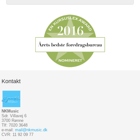
Kontakt
NKMusic
Sdr. Villavej 6
3700 Rønne
Tlf: 7020 3648
e-mail:
mail@nkmusic.dk
CVR: 11 92 09 77