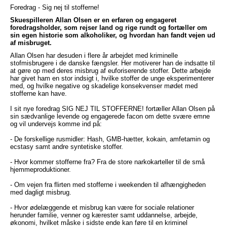
Foredrag - Sig nej til stofferne!
Skuespilleren Allan Olsen er en erfaren og engageret
foredragsholder, som rejser land og rige rundt og fortæller om
sin egen historie som alkoholiker, og hvordan han fandt vejen ud
af misbruget.
Allan Olsen har desuden i flere år arbejdet med kriminelle
stofmisbrugere i de danske fængsler. Her motiverer han de indsatte til
at gøre op med deres misbrug af euforiserende stoffer. Dette arbejde
har givet ham en stor indsigt i, hvilke stoffer de unge eksperimenterer
med, og hvilke negative og skadelige konsekvenser mødet med
stofferne kan have.
I sit nye foredrag SIG NEJ TIL STOFFERNE! fortæller Allan Olsen på
sin sædvanlige levende og engagerede facon om dette svære emne
og vil undervejs komme ind på:
- De forskellige rusmidler: Hash, GMB-hætter, kokain, amfetamin og
ecstasy samt andre syntetiske stoffer.
- Hvor kommer stofferne fra? Fra de store narkokarteller til de små
hjemmeproduktioner.
- Om vejen fra flirten med stofferne i weekenden til afhængigheden
med dagligt misbrug.
- Hvor ødelæggende et misbrug kan være for sociale relationer
herunder familie, venner og kærester samt uddannelse, arbejde,
økonomi, hvilket måske i sidste ende kan føre til en kriminel