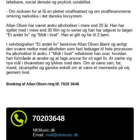
løbebane, social deroute og psykisk ustabilitet.
- Om risikoen for at få en plettet straffeattest og om strafferammerne
omkring narkotika i det danske lovsystem.
Allan Olsen har været ædru alkoholiker i mere end 20 år. Han har
spillet med i mere end 30 film og tv-serier og han har udgivet to bøger:
"Et andet liv" og "Midt i livet". Han er gift og far til 2 børn.
I selvbiografien "Et andet liv" beskriver Allan Olsen åbent og ærligt
den svære nedtur med alkoholen som fast ledsager til hele processen
fra alkoholiker til ædru. I "Midt i livet" reflekterer han over, hvordan
han formåede at ændre og at tage ansvar for sit eget liv. At sætte sig
nye mål i tilværelsen og lykkes med dem. Om at være søn, far,
mand, skuespiller og ganske enkelt om at være et menneske på vej
gennem livet.
Booking af Allan Olsen ring tlf. 7020 3648
70203648
NKMusic.dk
Email:
mail@nkmusic.dk