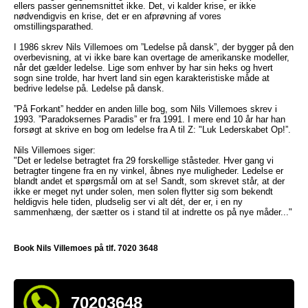
ellers passer gennemsnittet ikke. Det, vi kalder krise, er ikke
nødvendigvis en krise, det er en afprøvning af vores
omstillingsparathed.
I 1986 skrev Nils Villemoes om ”Ledelse på dansk”, der bygger på den
overbevisning, at vi ikke bare kan overtage de amerikanske modeller,
når det gælder ledelse. Lige som enhver by har sin heks og hvert
sogn sine trolde, har hvert land sin egen karakteristiske måde at
bedrive ledelse på. Ledelse på dansk.
”På Forkant” hedder en anden lille bog, som Nils Villemoes skrev i
1993. ”Paradoksernes Paradis” er fra 1991. I mere end 10 år har han
forsøgt at skrive en bog om ledelse fra A til Z: "Luk Lederskabet Op!”.
Nils Villemoes siger:
"Det er ledelse betragtet fra 29 forskellige ståsteder. Hver gang vi
betragter tingene fra en ny vinkel, åbnes nye muligheder. Ledelse er
blandt andet et spørgsmål om at se! Sandt, som skrevet står, at der
ikke er meget nyt under solen, men solen flytter sig som bekendt
heldigvis hele tiden, pludselig ser vi alt dét, der er, i en ny
sammenhæng, der sætter os i stand til at indrette os på nye måder..."
Book Nils Villemoes på tlf. 7020 3648
70203648