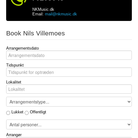
NKMusic.dk
Email:
mail@nkmusic.dk
Book Nils Villemoes
Arrangementsdato
Tidspunkt
Lokalitet
Lukket
Offentligt
Arrangør