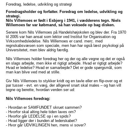
Foredrag, ledelse, udvikling og strategi
Foredragsholder og forfatter. Foredrag om ledelse, udvikling og
strategi.
Nils Villemoes er født i Esbjerg i 1941, i vædderens tegn. Niels
Willemoes far var købmand, så han voksede op bag disken.
Senere kom Nils Villemoes på Handelshøjskolen og blev der. Fra 1970
til 2005 var han ansat som lektor ved Institut for Organisation og
Virksomhedsledelse. Nils Willemoes er cand. merc. med
regnskabsvæsen som speciale, men han har også læst psykologi på
Universitetet, men blev aldrig færdig.
Nils Villemoes holder foredrag her og der og alle vegne og det er også
en slags arbejde, men ikke et rigtigt arbejde. Hvad er rigtigt arbejde?
Hvad er ledelse? Hvad er samarbejde? Det er gode spørgsmål, som
man kan blive ved med at stille.
Giv Nils Villemoes to stykker kridt og en tavle eller en flip-over og et
par tusser - evt. en væg, der alligevel snart skal males – og han vill
tegne og berette, hvordan verden ser ud:
Nils Villemoes foredrag:
- Hvordan er SAMFUNDET skruet sammen?
- Hvorfor skal alting hele tiden laves om?
- Hvorfor går LEDELSE op i en spids?
- Hvad ligger der i bunden af lederskabet?
- Hvor går UDVIKLINGEN hen, mens vi sover?