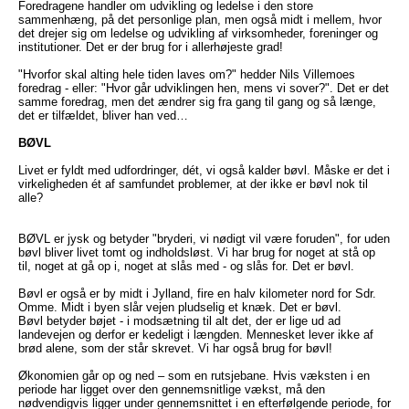
Foredragene handler om udvikling og ledelse i den store
sammenhæng, på det personlige plan, men også midt i mellem, hvor
det drejer sig om ledelse og udvikling af virksomheder, foreninger og
institutioner. Det er der brug for i allerhøjeste grad!
"Hvorfor skal alting hele tiden laves om?" hedder Nils Villemoes
foredrag - eller: "Hvor går udviklingen hen, mens vi sover?". Det er det
samme foredrag, men det ændrer sig fra gang til gang og så længe,
det er tilfældet, bliver han ved…
BØVL
Livet er fyldt med udfordringer, dét, vi også kalder bøvl. Måske er det i
virkeligheden ét af samfundet problemer, at der ikke er bøvl nok til
alle?
BØVL er jysk og betyder "bryderi, vi nødigt vil være foruden", for uden
bøvl bliver livet tomt og indholdsløst. Vi har brug for noget at stå op
til, noget at gå op i, noget at slås med - og slås for. Det er bøvl.
Bøvl er også er by midt i Jylland, fire en halv kilometer nord for Sdr.
Omme. Midt i byen slår vejen pludselig et knæk. Det er bøvl.
Bøvl betyder bøjet - i modsætning til alt det, der er lige ud ad
landevejen og derfor er kedeligt i længden. Mennesket lever ikke af
brød alene, som der står skrevet. Vi har også brug for bøvl!
Økonomien går op og ned – som en rutsjebane. Hvis væksten i en
periode har ligget over den gennemsnitlige vækst, må den
nødvendigvis ligger under gennemsnittet i en efterfølgende periode, for