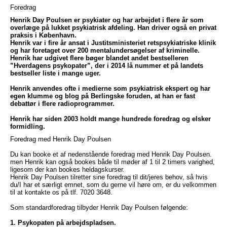
Foredrag
Henrik Day Poulsen er psykiater og har arbejdet i flere år som
overlæge på lukket psykiatrisk afdeling. Han driver også en privat
praksis i København.
Henrik var i fire år ansat i Justitsministeriet retspsykiatriske klinik
og har foretaget over 200 mentalundersøgelser af kriminelle.
Henrik har udgivet flere bøger blandet andet bestselleren
”Hverdagens psykopater”, der i 2014 lå nummer et på landets
bestseller liste i mange uger.
Henrik anvendes ofte i medierne som psykiatrisk ekspert og har
egen klumme og blog på Berlingske foruden, at han er fast
debattør i flere radioprogrammer.
Henrik har siden 2003 holdt mange hundrede foredrag og elsker
formidling.
Foredrag med Henrik Day Poulsen
Du kan booke et af nedenstående foredrag med Henrik Day Poulsen.
men Henrik kan også bookes både til møder af 1 til 2 timers varighed,
ligesom der kan bookes heldagskurser.
Henrik Day Poulsen tilretter sine foredrag til dit/jeres behov, så hvis
du/I har et særligt emnet, som du gerne vil høre om, er du velkommen
til at kontakte os på tlf. 7020 3648.
Som standardforedrag tilbyder Henrik Day Poulsen følgende:
1. Psykopaten på arbejdspladsen.