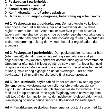
2. Psykopaten i parforholdet.
3. Den kriminelle psykopat
4. Fanatikerens psykologi
5. Konflikthåndtering på arbejdspladsen
6. Depression og angst – diagnose, behandling og arbejdsevne
Ad 1. Psykopaten på arbejdspladsen:
Den psykopatiske kollega
eller chef er ham (eller hende!), der altid overtræder de uskrevne
regler. Kommer for sent, lyver, hopper over hvor gærdet er lavest,
tager vanvittige chancer og risici, og optræder egoistisk og diktatorisk.
Lær at spotte psykopaten på din arbejdsplads og få råd til, hvordan du
bedst beskytter dig selv og den virksomhed eller organisation, du
arbejder i.
Ad 2. Psykopaten i parforholdet:
Den psykopatiske kæreste er ham
(eller hende!), der altid sætter sig selv og sine behov øverst på
dagsordenen. Psykopaten optræder dominerende og vil bestemme alt.
Utroskab er ofte inde i billedet og når du selv siger fra, lover han guld
og grønne skove. Mange psykopater drikker for meget eller har andet
misbrug. Vold er nogle gange en del af hverdagen. Lær at takle
psykopaten i dit privatliv og bliv bedre til at sætte grænser.
Ad 3. Den kriminelle psykopat:
Vi læser om dem i avisen og gyser.
Seriemorderne, voldtægtsmanden eller vaneforbryderen, der som
Egon Olsen allerede i fængslet planlægger næste forbrydelse. Kom
med ind i et spændende, men også frygtindgydende univers og kom
helt tæt på den kriminelle hjerne, der indeholder følelseskulde, kynisk
planlægning og nogle gange sadisme. Ikke noget for sarte sjæle!
Ad 4. Fanatikerens psykolog:
Terrorisme var også til stede med 11.