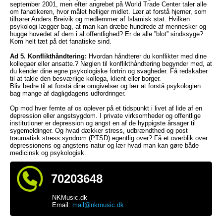
september 2001, men efter angrebet på World Trade Center taler alle
om fanatikeren, hvor målet helliger midlet. Lær at forstå hjerner, som
tilhører Anders Breivik og medlemmer af Islamisk stat. Hvilken
psykologi lægger bag, at man kan dræbe hundrede af mennesker og
hugge hovedet af dem i al offentlighed? Er de alle ”blot” sindssyge?
Kom helt tæt på det fanatiske sind.
Ad 5. Konflikthåndtering:
Hvordan håndterer du konflikter med dine
kollegaer eller ansatte.? Nøglen til konflikthåndtering begynder med, at
du kender dine egne psykologiske fortrin og svagheder. Få redskaber
til at takle den besværlige kollega, klient eller borger.
Bliv bedre til at forstå dine omgivelser og lær at forstå psykologien
bag mange af dagligdagens udfordringer.
Op mod hver femte af os oplever på et tidspunkt i livet af lide af en
depression eller angstsygdom. I private virksomheder og offentlige
institutioner er depression og angst en af de hyppigste årsager til
sygemeldinger. Og hvad dækker stress, udbrændthed og post
traumatisk stress syndrom (PTSD) egentlig over? Få et overblik over
depressionens og angstens natur og lær hvad man kan gøre både
medicinsk og psykologisk.
70203648
NKMusic.dk
Email:
mail@nkmusic.dk