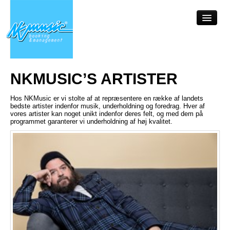
Forside
NKMUSIC’S ARTISTER
Nyheder
Hos NKMusic er vi stolte af at repræsentere en række af landets
bedste artister indenfor musik, underholdning og foredrag. Hver af
vores artister kan noget unikt indenfor deres felt, og med dem på
Kalenderen
programmet garanterer vi underholdning af høj kvalitet.
Om NKMusic
Artister
Foredrag
Booking
Kontakt