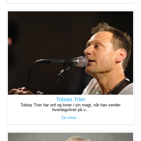
Tobias Trier
Tobias Trier har ord og toner i sin magt, når han vender
hverdagslivet på v...
Se mere...