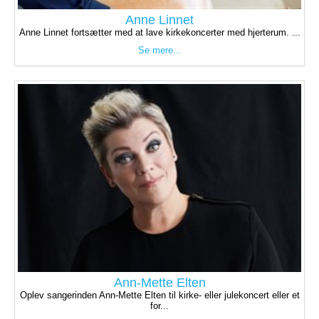
Anne Linnet
Anne Linnet fortsætter med at lave kirkekoncerter med hjerterum. ...
Se mere...
Ann-Mette Elten
Oplev sangerinden Ann-Mette Elten til kirke- eller julekoncert eller et
for...