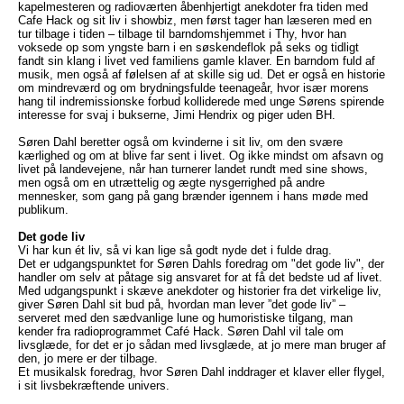
kapelmesteren og radioværten åbenhjertigt anekdoter fra tiden med
Cafe Hack og sit liv i showbiz, men først tager han læseren med en
tur tilbage i tiden – tilbage til barndomshjemmet i Thy, hvor han
voksede op som yngste barn i en søskendeflok på seks og tidligt
fandt sin klang i livet ved familiens gamle klaver. En barndom fuld af
musik, men også af følelsen af at skille sig ud. Det er også en historie
om mindreværd og om brydningsfulde teenageår, hvor især morens
hang til indremissionske forbud kolliderede med unge Sørens spirende
interesse for svaj i bukserne, Jimi Hendrix og piger uden BH.
Søren Dahl beretter også om kvinderne i sit liv, om den svære
kærlighed og om at blive far sent i livet. Og ikke mindst om afsavn og
livet på landevejene, når han turnerer landet rundt med sine shows,
men også om en utrættelig og ægte nysgerrighed på andre
mennesker, som gang på gang brænder igennem i hans møde med
publikum.
Det gode liv
Vi har kun ét liv, så vi kan lige så godt nyde det i fulde drag.
Det er udgangspunktet for Søren Dahls foredrag om "det gode liv", der
handler om selv at påtage sig ansvaret for at få det bedste ud af livet.
Med udgangspunkt i skæve anekdoter og historier fra det virkelige liv,
giver Søren Dahl sit bud på, hvordan man lever ”det gode liv” –
serveret med den sædvanlige lune og humoristiske tilgang, man
kender fra radioprogrammet Café Hack. Søren Dahl vil tale om
livsglæde, for det er jo sådan med livsglæde, at jo mere man bruger af
den, jo mere er der tilbage.
Et musikalsk foredrag, hvor Søren Dahl inddrager et klaver eller flygel,
i sit livsbekræftende univers.