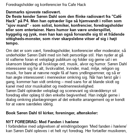
Foredragsholder og konferencier fra Cafe Hack
Danmarks sjoveste radiovært.
De fleste kender Søren Dahl som den flinke radiovært fra "Café
Hack" på P4. Men han optræder lige så hjemvandt i rollen som
"sjov mand" - som solist, komiker, konfrencier, foredragsholder
eller som entertainer. Hans humor kan være underspillet,
hyggelig og jysk, men han kan også forvandle sig til et frådende
vittigheds-monster, som river skarpslebne vitser af sig i højt
tempo.
Om det er som vært, foredragsholder, konferencier eller moderator, så
underholder Søren Dahl med sin helt personlige stil. Han nyder at gå
til vaflerne foran et veloplagt publikum og folder sig gerne ud i en
skønsom blanding af livskloge ord, musik, alvor og humor. Søren Dahl
interesserer sig for alt, livskvalitet, kvinder, mad, miljø, religion og
musik, for bare at nævne nogle få af hans yndlingsemner, og så er
han ægte interesseret i mennesker omkring sig. Når han først går i
gang, kommer han vidt omkring – med sans for at blande skidt og
kanel med stor musikalitet og medmenneskelighed.
Søren Dahl optræder veloplagt og scenevant og skræddersyr sit
foredrag eller oplæg til den enkelte begivenhed. Han indgår gerne i
dialog omkring planlægningen af det enkelte arrangement og er kendt
for at være særdeles idérig.
Book Søren Dahl til kirker, foreninger, aftenskoler:
NYT FOREDRAG: Med Fanden i hælene
I forbindelse med udgivelsen af erindringsbogen ‘Med fanden i hælene’
kan Søren Dahl opleves i et helt nyt foredrag. Her fortæller musikeren,