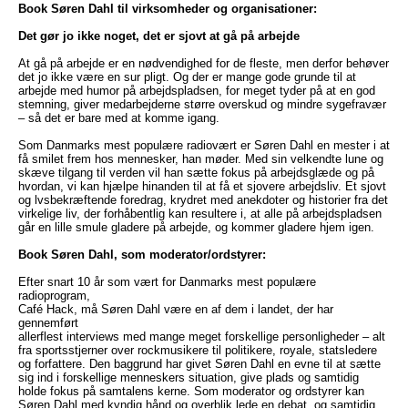
Book Søren Dahl til virksomheder og organisationer:
Det gør jo ikke noget, det er sjovt at gå på arbejde
At gå på arbejde er en nødvendighed for de fleste, men derfor behøver
det jo ikke være en sur pligt. Og der er mange gode grunde til at
arbejde med humor på arbejdspladsen, for meget tyder på at en god
stemning, giver medarbejderne større overskud og mindre sygefravær
– så det er bare med at komme igang.
Som Danmarks mest populære radiovært er Søren Dahl en mester i at
få smilet frem hos mennesker, han møder. Med sin velkendte lune og
skæve tilgang til verden vil han sætte fokus på arbejdsglæde og på
hvordan, vi kan hjælpe hinanden til at få et sjovere arbejdsliv. Et sjovt
og lvsbekræftende foredrag, krydret med anekdoter og historier fra det
virkelige liv, der forhåbentlig kan resultere i, at alle på arbejdspladsen
går en lille smule gladere på arbejde, og kommer gladere hjem igen.
Book Søren Dahl, som moderator/ordstyrer:
Efter snart 10 år som vært for Danmarks mest populære
radioprogram,
Café Hack, må Søren Dahl være en af dem i landet, der har
gennemført
allerflest interviews med mange meget forskellige personligheder – alt
fra sportsstjerner over rockmusikere til politikere, royale, statsledere
og forfattere. Den baggrund har givet Søren Dahl en evne til at sætte
sig ind i forskellige menneskers situation, give plads og samtidig
holde fokus på samtalens kerne. Som moderator og ordstyrer kan
Søren Dahl med kyndig hånd og overblik lede en debat, og samtidig