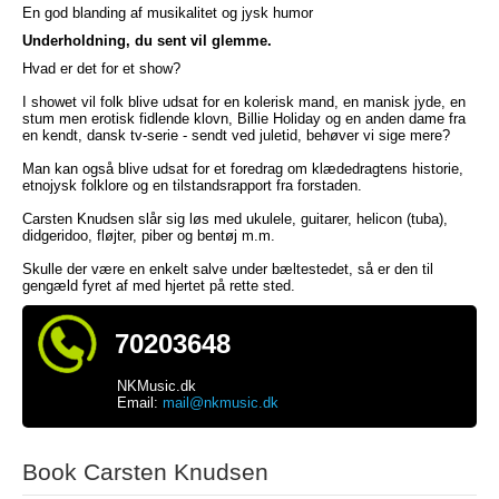
En god blanding af musikalitet og jysk humor
Underholdning, du sent vil glemme.
Hvad er det for et show?
I showet vil folk blive udsat for en kolerisk mand, en manisk jyde, en
stum men erotisk fidlende klovn, Billie Holiday og en anden dame fra
en kendt, dansk tv-serie - sendt ved juletid, behøver vi sige mere?
Man kan også blive udsat for et foredrag om klædedragtens historie,
etnojysk folklore og en tilstandsrapport fra forstaden.
Carsten Knudsen slår sig løs med ukulele, guitarer, helicon (tuba),
didgeridoo, fløjter, piber og bentøj m.m.
Skulle der være en enkelt salve under bæltestedet, så er den til
gengæld fyret af med hjertet på rette sted.
70203648
NKMusic.dk
Email:
mail@nkmusic.dk
Book Carsten Knudsen