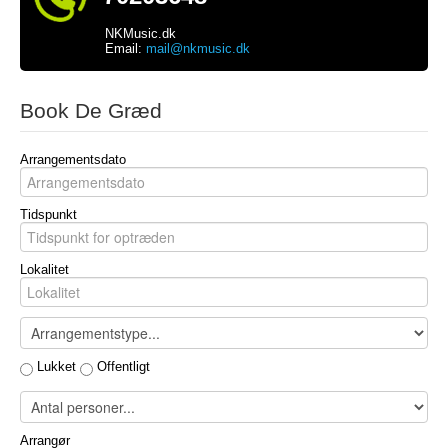
NKMusic.dk
Email:
mail@nkmusic.dk
Book De Græd
Arrangementsdato
Tidspunkt
Lokalitet
Lukket
Offentligt
Arrangør