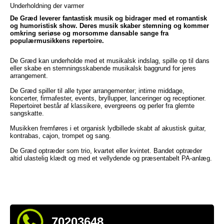
Underholdning der varmer
De Græd leverer fantastisk musik og bidrager med et romantisk
og humoristisk show. Deres musik skaber stemning og kommer
omkring seriøse og morsomme dansable sange fra
populærmusikkens repertoire.
De Græd kan underholde med et musikalsk indslag, spille op til dans
eller skabe en stemningsskabende musikalsk baggrund for jeres
arrangement.
De Græd spiller til alle typer arrangementer; intime middage,
koncerter, firmafester, events, bryllupper, lanceringer og receptioner.
Repertoiret består af klassikere, evergreens og perler fra glemte
sangskatte.
Musikken fremføres i et organisk lydbillede skabt af akustisk guitar,
kontrabas, cajon, trompet og sang.
De Græd optræder som trio, kvartet eller kvintet. Bandet optræder
altid ulastelig klædt og med et vellydende og præsentabelt PA-anlæg.
70203648