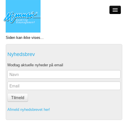
Siden kan ikke vises...
Forside
Nyheder
Nyhedsbrev
Kalenderen
Modtag aktuelle nyheder på email
Om NKMusic
Artister
Tilmeld
Foredrag
Booking
Afmeld nyhedsbrevet her!
Kontakt