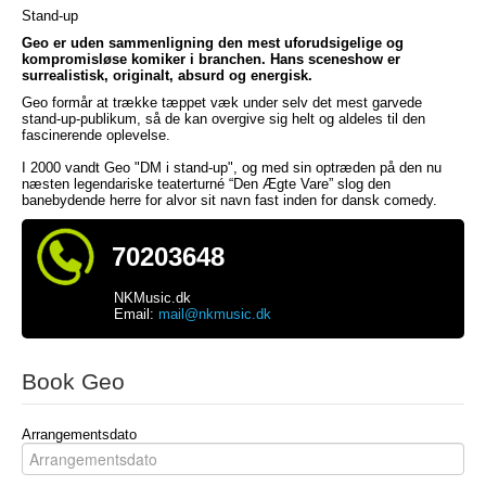
Stand-up
Geo er uden sammenligning den mest uforudsigelige og
kompromisløse komiker i branchen. Hans sceneshow er
surrealistisk, originalt, absurd og energisk.
Geo formår at trække tæppet væk under selv det mest garvede
stand-up-publikum, så de kan overgive sig helt og aldeles til den
fascinerende oplevelse.
I 2000 vandt Geo "DM i stand-up", og med sin optræden på den nu
næsten legendariske teaterturné “Den Ægte Vare” slog den
banebydende herre for alvor sit navn fast inden for dansk comedy.
70203648
NKMusic.dk
Email:
mail@nkmusic.dk
Book Geo
Arrangementsdato