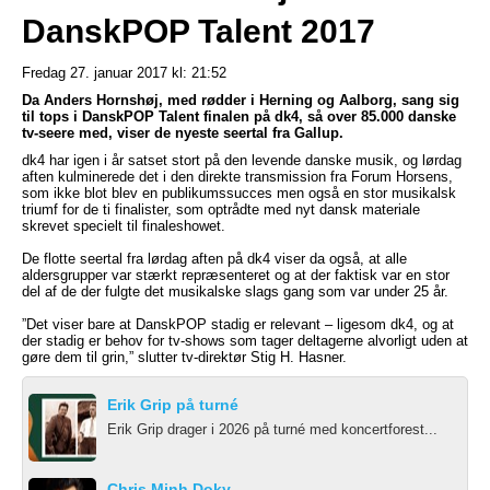
DanskPOP Talent 2017
Fredag 27. januar 2017 kl: 21:52
Da Anders Hornshøj, med rødder i Herning og Aalborg, sang sig
til tops i DanskPOP Talent finalen på dk4, så over 85.000 danske
tv-seere med, viser de nyeste seertal fra Gallup.
dk4 har igen i år satset stort på den levende danske musik, og lørdag
aften kulminerede det i den direkte transmission fra Forum Horsens,
som ikke blot blev en publikumssucces men også en stor musikalsk
triumf for de ti finalister, som optrådte med nyt dansk materiale
skrevet specielt til finaleshowet.
De flotte seertal fra lørdag aften på dk4 viser da også, at alle
aldersgrupper var stærkt repræsenteret og at der faktisk var en stor
del af de der fulgte det musikalske slags gang som var under 25 år.
”Det viser bare at DanskPOP stadig er relevant – ligesom dk4, og at
der stadig er behov for tv-shows som tager deltagerne alvorligt uden at
gøre dem til grin,” slutter tv-direktør Stig H. Hasner.
Erik Grip på turné
Erik Grip drager i 2026 på turné med koncertforest...
Chris Minh Doky