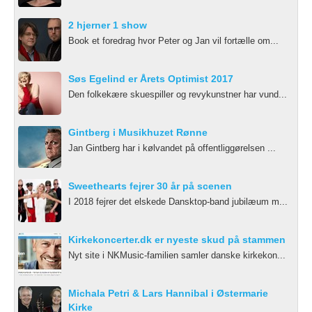
2 hjerner 1 show
Book et foredrag hvor Peter og Jan vil fortælle om...
Søs Egelind er Årets Optimist 2017
Den folkekære skuespiller og revykunstner har vund...
Gintberg i Musikhuzet Rønne
Jan Gintberg har i kølvandet på offentliggørelsen ...
Sweethearts fejrer 30 år på scenen
I 2018 fejrer det elskede Dansktop-band jubilæum m...
Kirkekoncerter.dk er nyeste skud på stammen
Nyt site i NKMusic-familien samler danske kirkekon...
Michala Petri & Lars Hannibal i Østermarie
Kirke